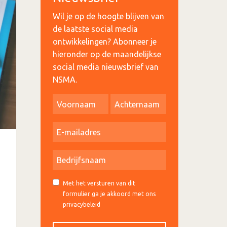
Wil je op de hoogte blijven van
de laatste social media
ontwikkelingen? Abonneer je
hieronder op de maandelijkse
social media nieuwsbrief van
NSMA.
Met het versturen van dit
formulier ga je akkoord met ons
privacybeleid