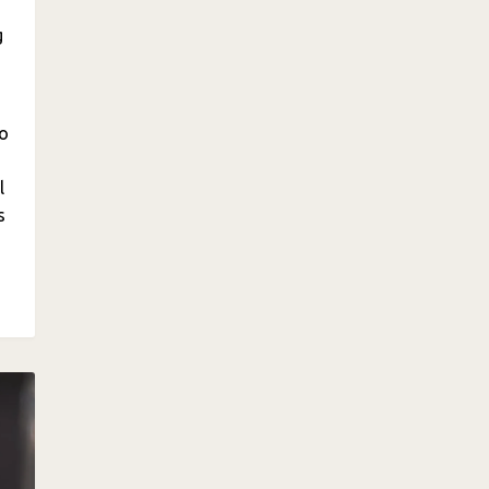
g
eo
l
s