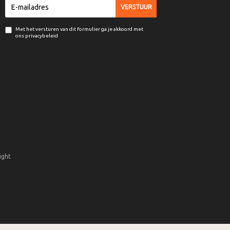
Met het versturen van dit formulier ga je akkoord met
ons privacybeleid
ight