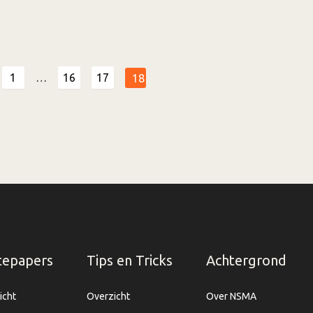
1
…
16
17
18
tepapers
Tips en Tricks
Achtergrond
icht
Overzicht
Over NSMA