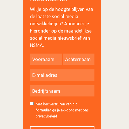
Wil je op de hoogte blijven van
de laatste social media
ontwikkelingen? Abonneer je
hieronder op de maandelijkse
social media nieuwsbrief van
NSMA.
Met het versturen van dit
formulier ga je akkoord met ons
privacybeleid