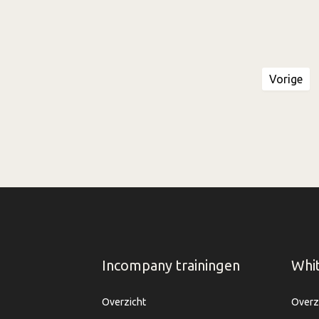
Meer
Vorige
zoekresultaten
Incompany trainingen
Whi
Overzicht
Overz