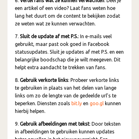
6.
Vertel fans wat ze kunnen verwachten
: Deel je
een artikel of een video? Laat fans weten hoe
lang het duurt om de content te bekijken zodat
ze weten wat ze kunnen verwachten.
7.
Sluit de update af met P.S.
: In e-mails veel
gebruikt, maar past ook goed in Facebook
statusupdates. Sluit je updates af met P.S. en een
belangrijke boodschap die je wilt meegeven. Dit
helpt extra aandacht te trekken van fans.
8.
Gebruik verkorte links
: Probeer verkorte links
te gebruiken in plaats van het delen van lange
links om zo de lengte van de gedeelde url’s te
beperken. Diensten zoals
bit.ly
en
goo.gl
kunnen
hierbij helpen.
9.
Gebruik afbeeldingen met tekst
: Door teksten
in afbeeldingen te gebruiken kunnen updates