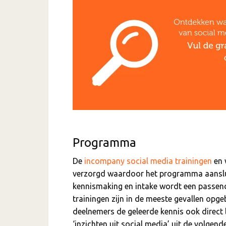
Programma
De
incompany social media trainingen
en 
verzorgd waardoor het programma aanslui
kennismaking en intake wordt een passen
trainingen zijn in de meeste gevallen opge
deelnemers de geleerde kennis ook direct 
‘inzichten uit social media’ uit de volgen