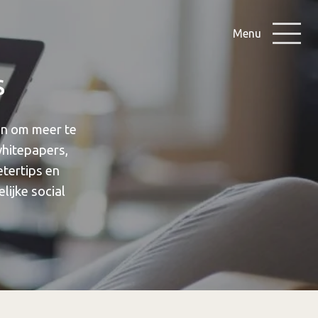
Menu
s
en om meer te
whitepapers,
etertips en
lijke social