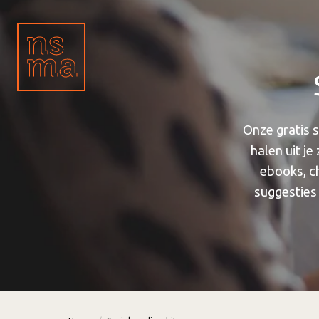
Onze gratis 
halen uit j
ebooks, ch
suggesties 