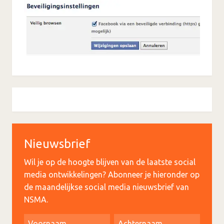
Nieuwsbrief
Wil je op de hoogte blijven van de laatste social
media ontwikkelingen? Abonneer je hieronder op
de maandelijkse social media nieuwsbrief van
NSMA.