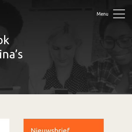
Menu
ok
ina’s
Nieuwsbrief