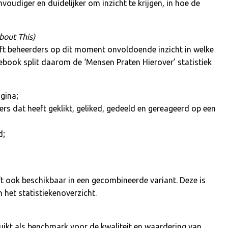
voudiger en duidelijker om inzicht te krijgen, in hoe de
bout This)
eeft beheerders op dit moment onvoldoende inzicht in welke
cebook split daarom de ‘Mensen Praten Hierover’ statistiek
gina;
ers dat heeft geklikt, geliked, gedeeld en gereageerd op een
d;
jft ook beschikbaar in een gecombineerde variant. Deze is
n het statistiekenoverzicht.
ruikt als benchmark voor de kwaliteit en waardering van