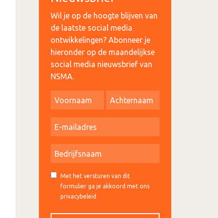
Wil je op de hoogte blijven van
de laatste social media
ontwikkelingen? Abonneer je
hieronder op de maandelijkse
social media nieuwsbrief van
NSMA.
Met het versturen van dit
formulier ga je akkoord met ons
privacybeleid