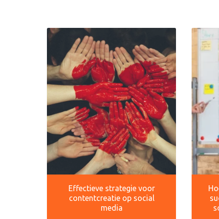
Effectieve strategie voor
Hoe
contentcreatie op social
su
media
s