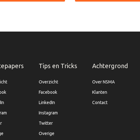
tepapers
Tips en Tricks
Achtergrond
icht
Overzicht
Over NSMA
ook
Facebook
Klanten
In
LinkedIn
Contact
gram
Instagram
r
Twitter
ge
Overige