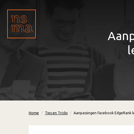
Aanp
l
Home
Tips en Tricks
Aanpassingen Facebook EdgeRank le