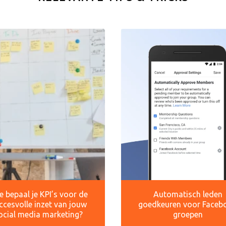
 bepaal je KPI’s voor de
Automatisch leden
ccesvolle inzet van jouw
goedkeuren voor Faceb
ocial media marketing?
groepen