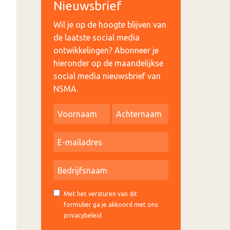
Nieuwsbrief
Wil je op de hoogte blijven van
de laatste social media
ontwikkelingen? Abonneer je
hieronder op de maandelijkse
social media nieuwsbrief van
NSMA.
Met het versturen van dit
formulier ga je akkoord met ons
privacybeleid