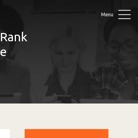
Menu
eRank
de