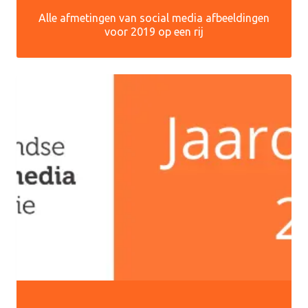
Alle afmetingen van social media afbeeldingen
voor 2019 op een rij