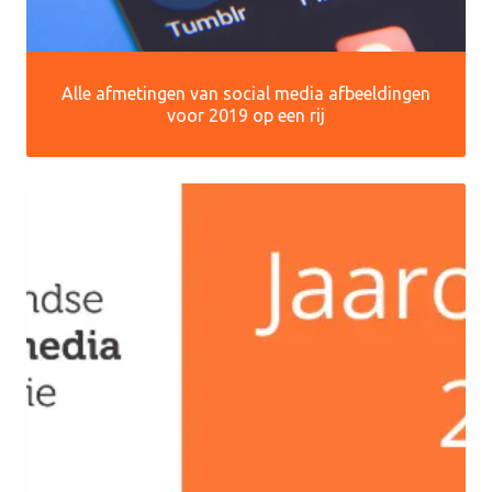
Alle afmetingen van social media afbeeldingen
voor 2019 op een rij