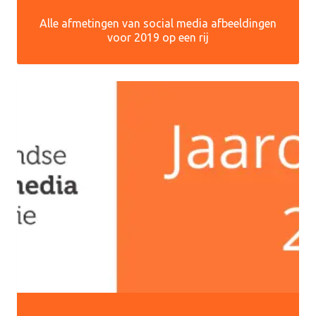
Alle afmetingen van social media afbeeldingen
voor 2019 op een rij