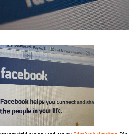
amengesteld aan de hand van het
EdgeRank algoritme.
Eén