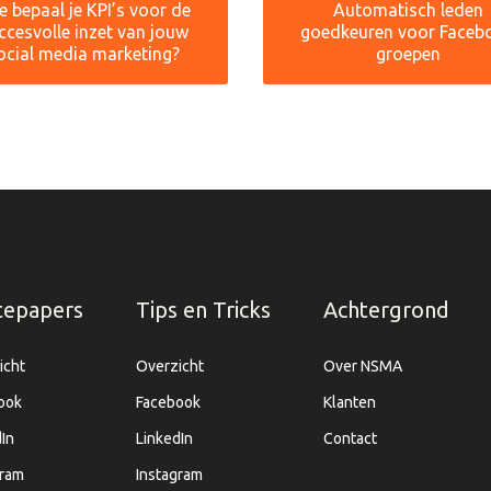
 bepaal je KPI’s voor de
Automatisch leden
ccesvolle inzet van jouw
goedkeuren voor Faceb
ocial media marketing?
groepen
tepapers
Tips en Tricks
Achtergrond
icht
Overzicht
Over NSMA
ook
Facebook
Klanten
In
LinkedIn
Contact
gram
Instagram