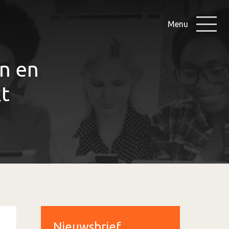
Menu
n en
kt
Nieuwsbrief