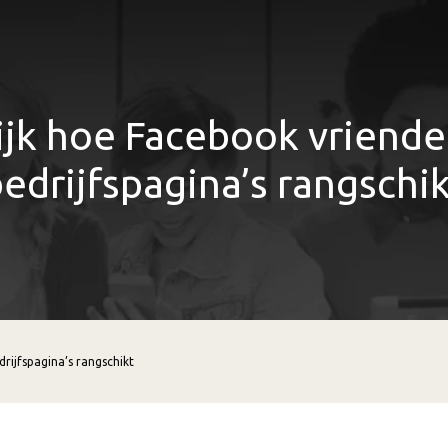
ijk hoe Facebook vriende
edrijfspagina’s rangschi
rijfspagina’s rangschikt