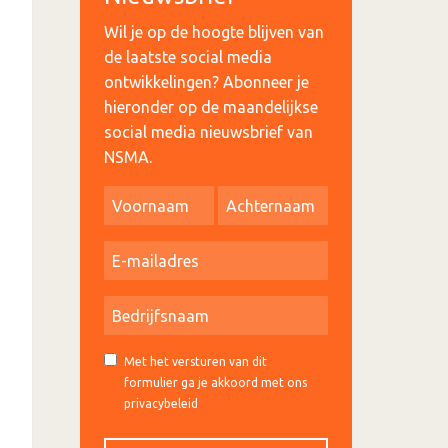
Wil je op de hoogte blijven van
de laatste social media
ontwikkelingen? Abonneer je
hieronder op de maandelijkse
social media nieuwsbrief van
NSMA.
Met het versturen van dit
formulier ga je akkoord met ons
privacybeleid