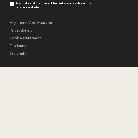
Met het versturen van dit formulier ga je akkoord met
ons privacybeleid
Algemene Voorwaarden
Privacybeleid
Cookie statement
Disclaimer
Copyright