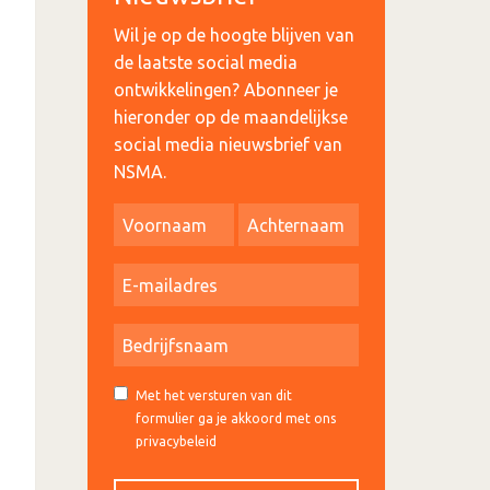
Wil je op de hoogte blijven van
de laatste social media
ontwikkelingen? Abonneer je
hieronder op de maandelijkse
social media nieuwsbrief van
NSMA.
Met het versturen van dit
formulier ga je akkoord met ons
privacybeleid