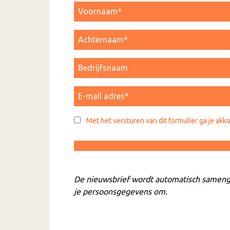
Met het versturen van dit formulier ga je akk
De nieuwsbrief wordt automatisch samenge
je persoonsgegevens om.