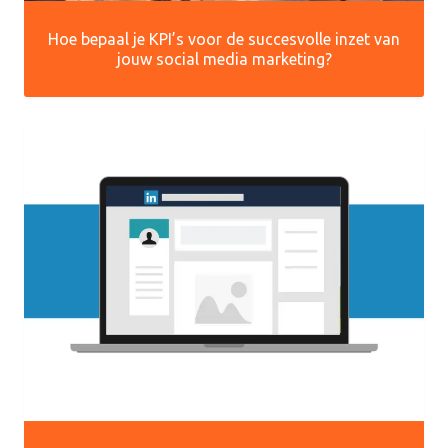
Hoe bepaal je KPI’s voor de succesvolle inzet van
jouw social media marketing?