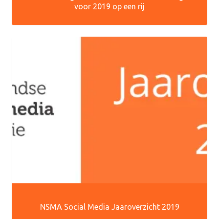
voor 2019 op een rij
NSMA Social Media Jaaroverzicht 2019