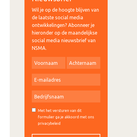
Wil je op de hoogte blijven van
de laatste social media
ontwikkelingen? Abonneer je
hieronder op de maandelijkse
social media nieuwsbrief van
NSMA.
Met het versturen van dit
formulier ga je akkoord met ons
privacybeleid