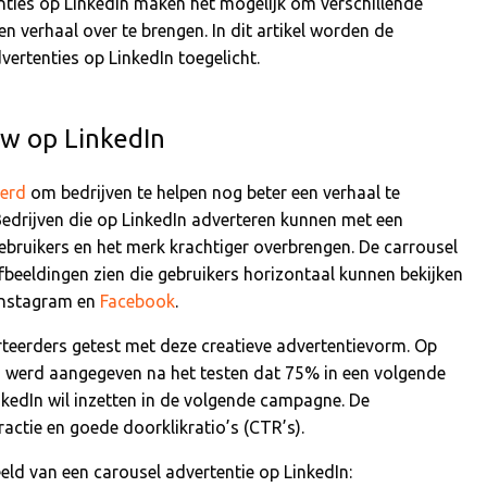
nties op LinkedIn maken het mogelijk om verschillende
en verhaal over te brengen. In dit artikel worden de
ertenties op LinkedIn toegelicht.
uw op LinkedIn
eerd
om bedrijven te helpen nog beter een verhaal te
. Bedrijven die op LinkedIn adverteren kunnen met een
gebruikers en het merk krachtiger overbrengen. De carrousel
fbeeldingen zien die gebruikers horizontaal kunnen bekijken
nstagram en
Facebook
.
teerders getest met deze creatieve advertentievorm. Op
s werd aangegeven na het testen dat 75% in een volgende
kedIn wil inzetten in de volgende campagne. De
actie en goede doorklikratio’s (CTR’s).
ld van een carousel advertentie op LinkedIn: