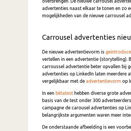
overbrengen. De nieuwe carrousel adverte
advertenties naast elkaar te tonen en zo e
mogelijkheden van de nieuwe carrousel adv
Carrousel advertenties nie
De nieuwe advertentievorm is
geïntroduc
vertellen in een advertentie (storytelling)
carroussel advertentie beter opvallen bij 
advertenties op LinkedIn laten meerdere a
vergelijkbaar met de
advertentievorm
op I
In een
bètatest
hebben diverse grote adver
basis van de test onder 300 adverteerder
campagne de carousel advertenties op Lin
belangrijkste argumenten waren meer inter
De onderstaande afbeelding is een voorbee