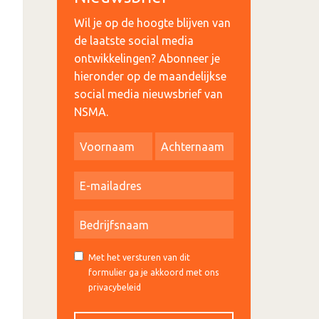
Wil je op de hoogte blijven van
de laatste social media
ontwikkelingen? Abonneer je
hieronder op de maandelijkse
social media nieuwsbrief van
NSMA.
Met het versturen van dit
formulier ga je akkoord met ons
privacybeleid