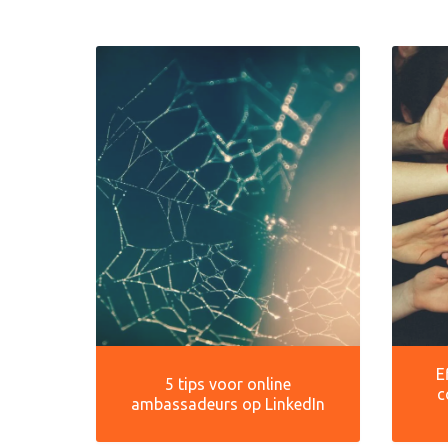
E
5 tips voor online
c
ambassadeurs op LinkedIn