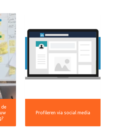
r de
ouw
Profileren via social media
g?