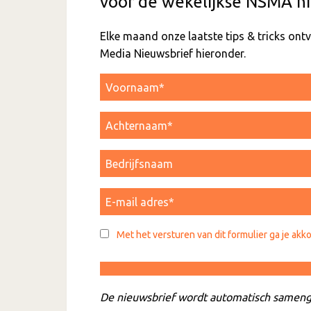
voor de wekelijkse NSMA ni
Elke maand onze laatste tips & tricks on
Media Nieuwsbrief hieronder.
Met het versturen van dit formulier ga je akk
De nieuwsbrief wordt automatisch sameng