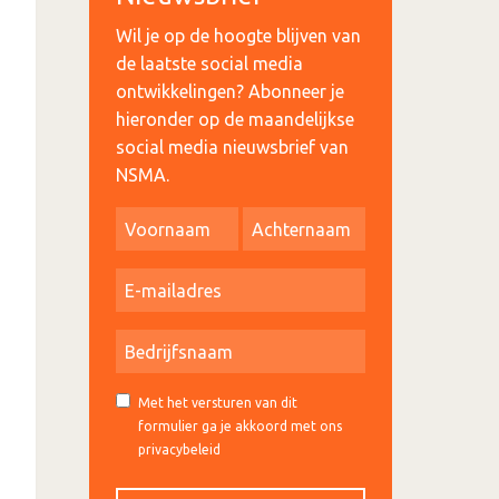
Wil je op de hoogte blijven van
de laatste social media
ontwikkelingen? Abonneer je
hieronder op de maandelijkse
social media nieuwsbrief van
NSMA.
Met het versturen van dit
formulier ga je akkoord met ons
privacybeleid