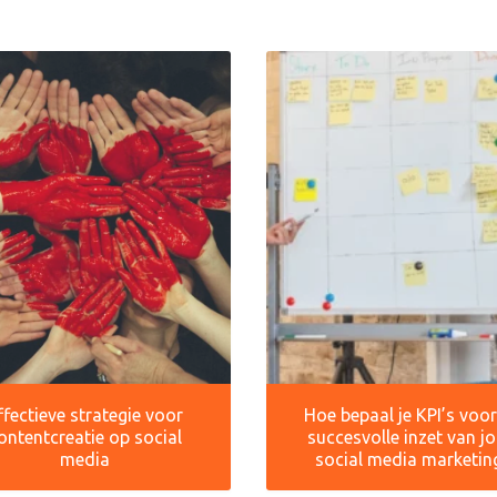
ffectieve strategie voor
Hoe bepaal je KPI’s voo
ontentcreatie op social
succesvolle inzet van j
media
social media marketin