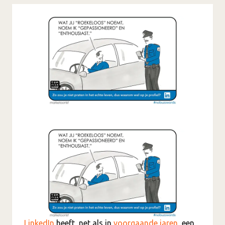
LinkedIn
heeft, net als in
voorgaande jaren
, een