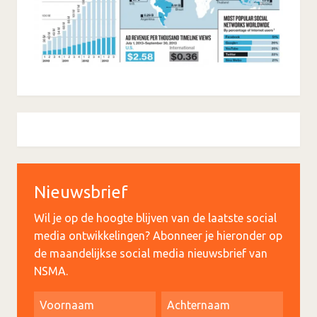
Nieuwsbrief
Wil je op de hoogte blijven van de laatste social
media ontwikkelingen? Abonneer je hieronder op
de maandelijkse social media nieuwsbrief van
NSMA.