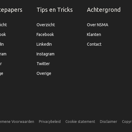
tepapers
Tips en Tricks
Achtergrond
icht
Overzicht
Over NSMA
ook
Facebook
Klanten
In
LinkedIn
Contact
gram
Instagram
r
Twitter
ge
Overige
emene Voorwaarden
Privacybeleid
Cookie statement
Disclaimer
Copyr