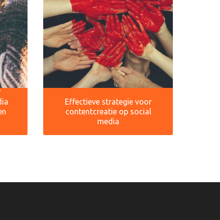
r
dia
Effectieve strategie voor
en
contentcreatie op social
media