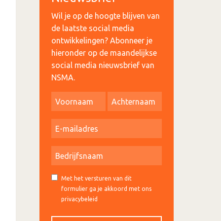
Wil je op de hoogte blijven van
de laatste social media
ontwikkelingen? Abonneer je
hieronder op de maandelijkse
social media nieuwsbrief van
NSMA.
Met het versturen van dit
formulier ga je akkoord met ons
privacybeleid