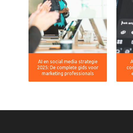
AI en social media strategie
A
2025: De complete gids voor
co
marketing professionals