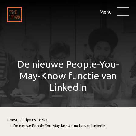
Menu
De nieuwe People-You-
May-Know functie van
LinkedIn
Home
Tips en Tricks
De nieuwe People-You-May-Know functie van LinkedIn