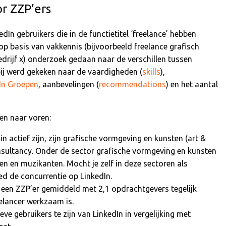
r ZZP’ers
n gebruikers die in de functietitel ‘freelance’ hebben
 basis van vakkennis (bijvoorbeeld freelance grafisch
edrijf x) onderzoek gedaan naar de verschillen tussen
bij werd gekeken naar de vaardigheden (
skills
),
In Groepen
, aanbevelingen (
recommendations
) en het aantal
en naar voren:
n actief zijn, zijn grafische vormgeving en kunsten (art &
sultancy. Onder de sector grafische vormgeving en kunsten
ten en muzikanten. Mocht je zelf in deze sectoren als
oed de concurrentie op LinkedIn.
 een ZZP’er gemiddeld met 2,1 opdrachtgevers tegelijk
eelancer werkzaam is.
eve gebruikers te zijn van LinkedIn in vergelijking met