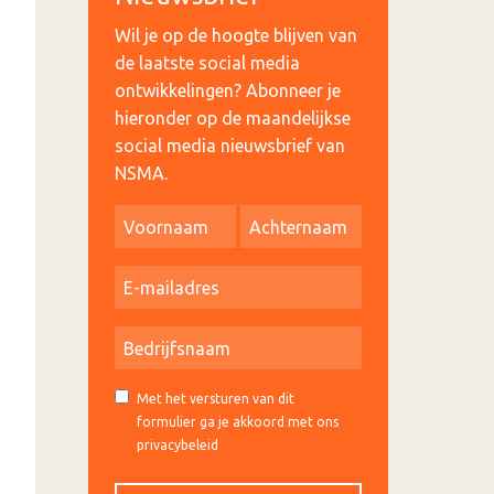
Wil je op de hoogte blijven van
de laatste social media
ontwikkelingen? Abonneer je
hieronder op de maandelijkse
social media nieuwsbrief van
NSMA.
Met het versturen van dit
formulier ga je akkoord met ons
privacybeleid