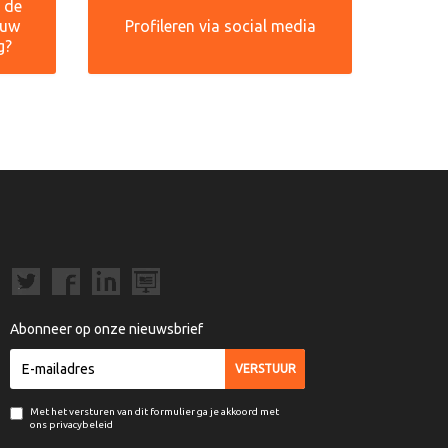
r de
ouw
Profileren via social media
g?
Abonneer op onze nieuwsbrief
Met het versturen van dit formulier ga je akkoord met
ons privacybeleid