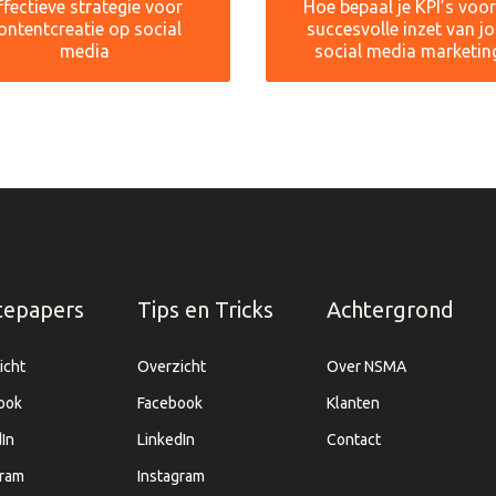
ffectieve strategie voor
Hoe bepaal je KPI’s voo
ontentcreatie op social
succesvolle inzet van j
media
social media marketin
tepapers
Tips en Tricks
Achtergrond
icht
Overzicht
Over NSMA
ook
Facebook
Klanten
In
LinkedIn
Contact
gram
Instagram