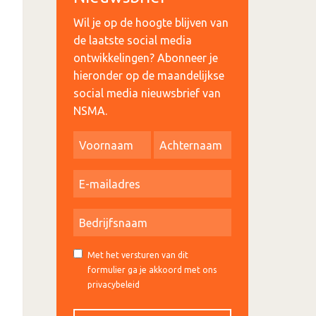
Wil je op de hoogte blijven van
de laatste social media
ontwikkelingen? Abonneer je
hieronder op de maandelijkse
social media nieuwsbrief van
NSMA.
Met het versturen van dit
formulier ga je akkoord met ons
privacybeleid