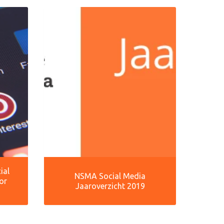
ial
NSMA Social Media
or
Jaaroverzicht 2019