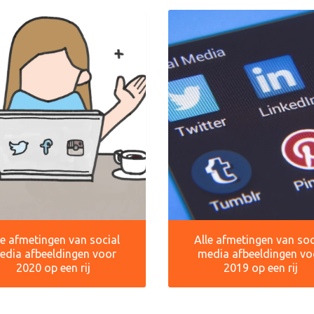
le afmetingen van social
Alle afmetingen van soc
edia afbeeldingen voor
media afbeeldingen vo
2020 op een rij
2019 op een rij