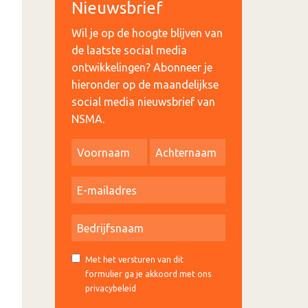
Nieuwsbrief
Wil je op de hoogte blijven van
de laatste social media
ontwikkelingen? Abonneer je
hieronder op de maandelijkse
social media nieuwsbrief van
NSMA.
Met het versturen van dit
formulier ga je akkoord met ons
privacybeleid