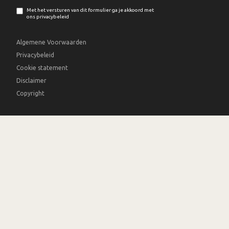
Met het versturen van dit formulier ga je akkoord met
ons privacybeleid
Algemene Voorwaarden
Privacybeleid
Cookie statement
Disclaimer
Copyright