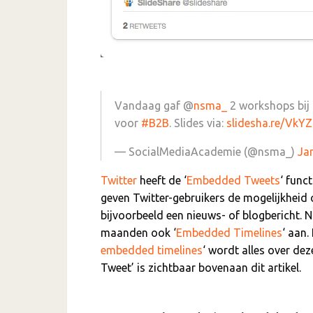
Vandaag gaf @
nsma_
2 workshops bij
voor
#B2B
. Slides via:
slidesha.re/VkY
— SocialMediaAcademie (@nsma_)
Ja
Twitter
heeft de ‘
Embedded Tweets
‘ func
geven Twitter-gebruikers de mogelijkheid 
bijvoorbeeld een nieuws- of blogbericht. 
maanden ook ‘
Embedded Timelines
‘ aan. 
embedded timelines
‘ wordt alles over de
Tweet’ is zichtbaar bovenaan dit artikel.