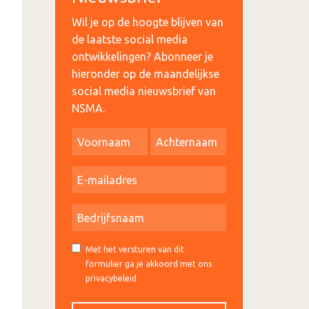
Wil je op de hoogte blijven van
de laatste social media
ontwikkelingen? Abonneer je
hieronder op de maandelijkse
social media nieuwsbrief van
NSMA.
Met het versturen van dit
formulier ga je akkoord met ons
privacybeleid