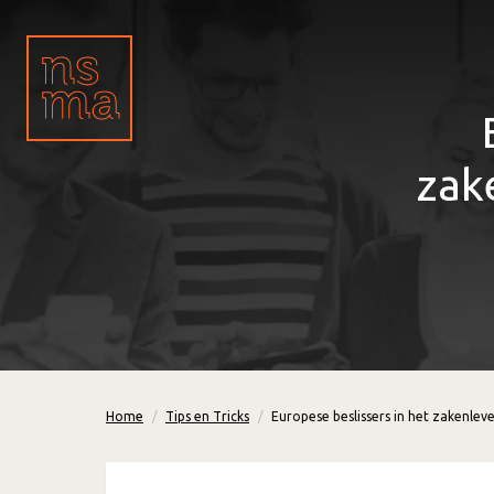
zak
Home
Tips en Tricks
Europese beslissers in het zakenlev