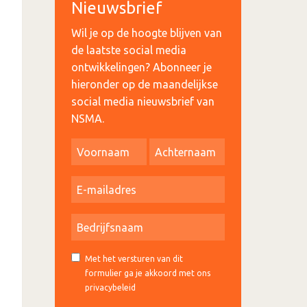
Nieuwsbrief
Wil je op de hoogte blijven van
de laatste social media
ontwikkelingen? Abonneer je
hieronder op de maandelijkse
social media nieuwsbrief van
NSMA.
Met het versturen van dit
formulier ga je akkoord met ons
privacybeleid