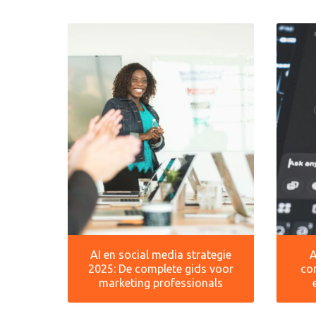
AI en social media strategie
A
2025: De complete gids voor
co
marketing professionals