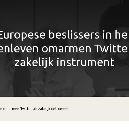
Europese beslissers in he
enleven omarmen Twitter
zakelijk instrument
en omarmen Twitter als zakelijk instrument