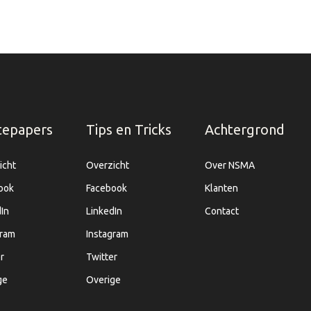
tepapers
Tips en Tricks
Achtergrond
icht
Overzicht
Over NSMA
ook
Facebook
Klanten
In
LinkedIn
Contact
gram
Instagram
r
Twitter
ge
Overige