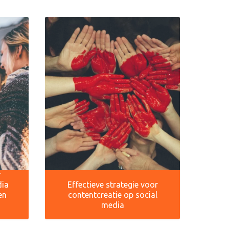
r
dia
Effectieve strategie voor
en
contentcreatie op social
media