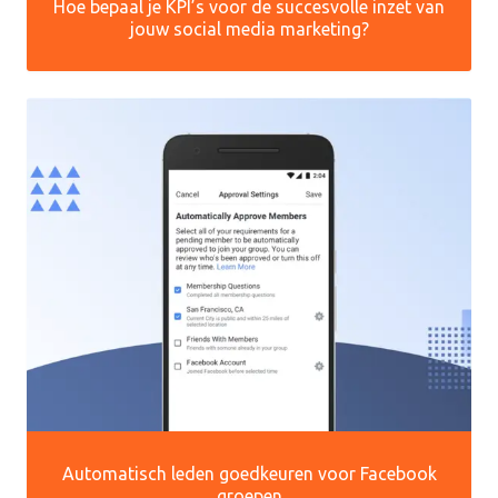
Hoe bepaal je KPI’s voor de succesvolle inzet van
jouw social media marketing?
Automatisch leden goedkeuren voor Facebook
groepen