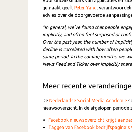
Voor ontwikkelaars van applicaties en sit
gemaakt geeft
Peter Yang
, verantwoordeli
advies over de doorgevoerde aanpassinge
“In general, we’ve found that people engag
implicitly, and often feel surprised or conf
Over the past year, the number of implicitl
decline is correlated with how often peop
same period. In the coming months, we will 
News Feed and Ticker over implicitly share
Meer recente veranderingen
De
Nederlandse Social Media Academie
sc
nieuwsoverzicht. In de afgelopen periode z
Facebook nieuwsoverzicht krijgt aanp
Taggen van Facebook bedrijfspagina’s 