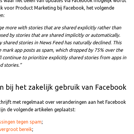
es waar het delen van updates via Facebook mogelijk wordt
jk voor Product Marketing bij Facebook, het volgende
n:
e more with stories that are shared explicitly rather than
used by stories that are shared implicitly or automatically.
y shared stories in News Feed has naturally declined. This
le mark app posts as spam, which dropped by 75% over the
continue to prioritize explicitly shared stories from apps in
d stories.”
 bij het zakelijk gebruik van Facebook
hrijft met regelmaat over veranderingen aan het Facebook
ijn de volgende artikelen geplaatst:
assingen tegen spam
;
vergroot bereik
;