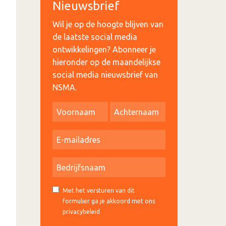
Nieuwsbrief
Wil je op de hoogte blijven van
de laatste social media
ontwikkelingen? Abonneer je
hieronder op de maandelijkse
social media nieuwsbrief van
NSMA.
Met het versturen van dit
formulier ga je akkoord met ons
privacybeleid