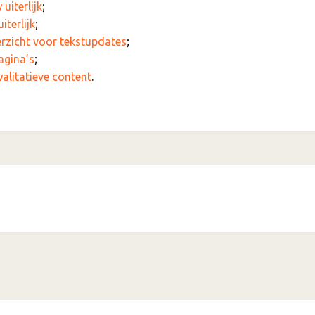
uiterlijk
;
iterlijk
;
zicht voor tekstupdates
;
agina’s
;
alitatieve content
.