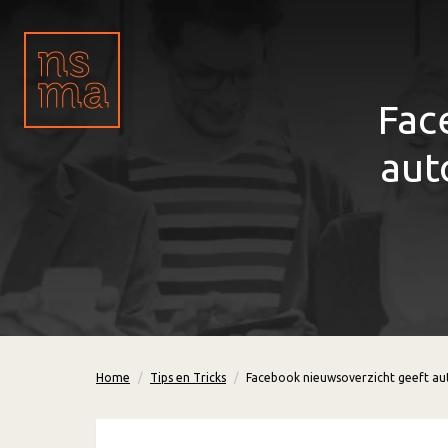
Fac
aut
Home
Tips en Tricks
Facebook nieuwsoverzicht geeft aut