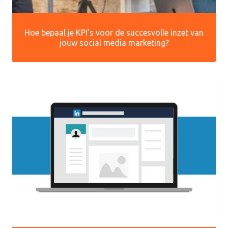
Hoe bepaal je KPI’s voor de succesvolle inzet van
jouw social media marketing?