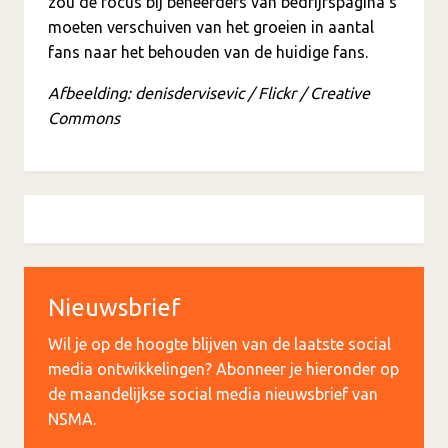
zou de focus bij beheerders van bedrijfspagina’s
moeten verschuiven van het groeien in aantal
fans naar het behouden van de huidige fans.
Afbeelding: denisdervisevic / Flickr / Creative
Commons
Nieuwsbrief
Wil je op de hoogte blijven van de laatste social
media ontwikkelingen? Abonneer je hieronder op
de maandelijkse social media nieuwsbrief van
NSMA.