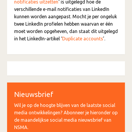
notificaties uitzetten
‘ is uitgelegd hoe de
verschillende e-mail notificaties van LinkedIn
kunnen worden aangepast. Mocht je per ongeluk
twee LinkedIn profielen hebben waarvan er één
moet worden opgeheven, dan staat dit uitgelegd
in het LinkedIn-artikel ‘
Duplicate accounts
’.
Nieuwsbrief
Wil je op de hoogte blijven van de laatste social
media ontwikkelingen? Abonneer je hieronder op
de maandelijkse social media nieuwsbrief van
NSMA.