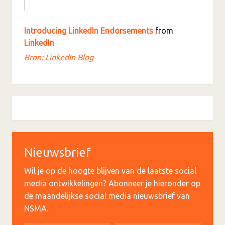
Introducing LinkedIn Endorsements
from
LinkedIn
Bron: LinkedIn Blog
Nieuwsbrief
Wil je op de hoogte blijven van de laatste social
media ontwikkelingen? Abonneer je hieronder op
de maandelijkse social media nieuwsbrief van
NSMA.