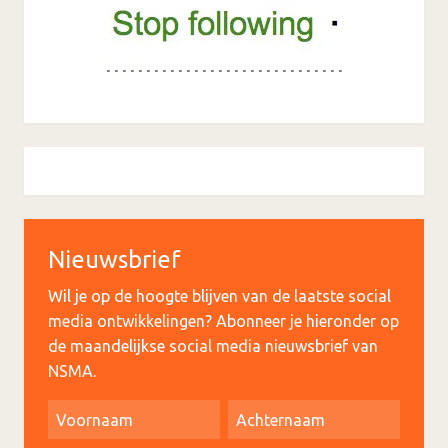
Nieuwsbrief
Wil je op de hoogte blijven van de laatste social
media ontwikkelingen? Abonneer je hieronder op
de maandelijkse social media nieuwsbrief van
NSMA.