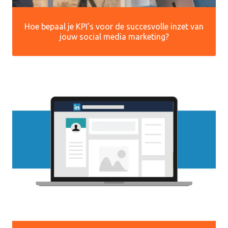
Hoe bepaal je KPI’s voor de succesvolle inzet van
jouw social media marketing?