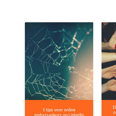
E
5 tips voor online
c
ambassadeurs op LinkedIn