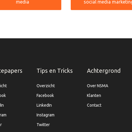
media
social media marketin
tepapers
Tips en Tricks
Achtergrond
icht
Overzicht
Over NSMA
ook
Facebook
Klanten
In
LinkedIn
Contact
gram
Instagram
r
Twitter