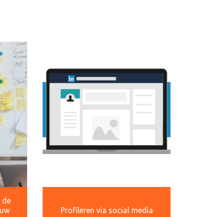
r de
ouw
Profileren via social media