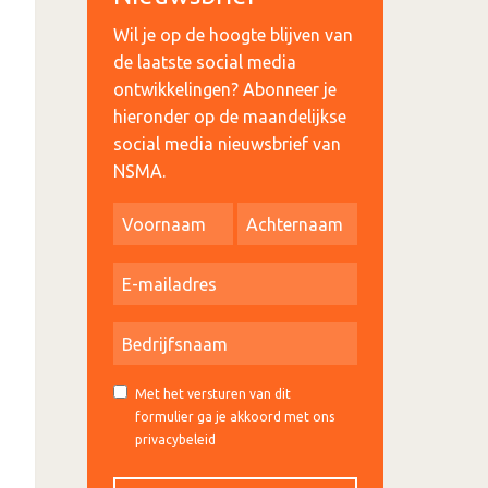
Wil je op de hoogte blijven van
de laatste social media
ontwikkelingen? Abonneer je
hieronder op de maandelijkse
social media nieuwsbrief van
NSMA.
Met het versturen van dit
formulier ga je akkoord met ons
privacybeleid