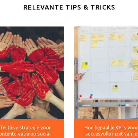
RELEVANTE TIPS & TRICKS
ffectieve strategie voor
Hoe bepaal je KPI’s voo
ontentcreatie op social
succesvolle inzet van j