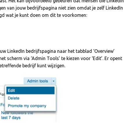
ast. Het kan bijvoorbeeld gebeuren dat mensen die LinkedIn
gen van jouw bedrijfspagina niet zien omdat je zelf LinkedIn
legd wat je kunt doen om dit te voorkomen:
ouw LinkedIn bedrijfspagina naar het tabblad ‘Overview’
het scherm via ‘Admin Tools’ te kiezen voor ‘Edit’. Er opent
treffende bedrijf kunt wijzigen.