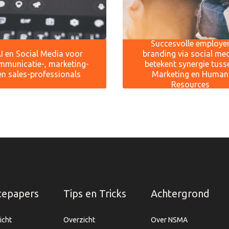
Succesvolle employe
I en Social Media voor
branding via social me
mmunicatie-, marketing-
betekent synergie tuss
en sales-professionals
Marketing en Human
Resources
tepapers
Tips en Tricks
Achtergrond
icht
Overzicht
Over NSMA