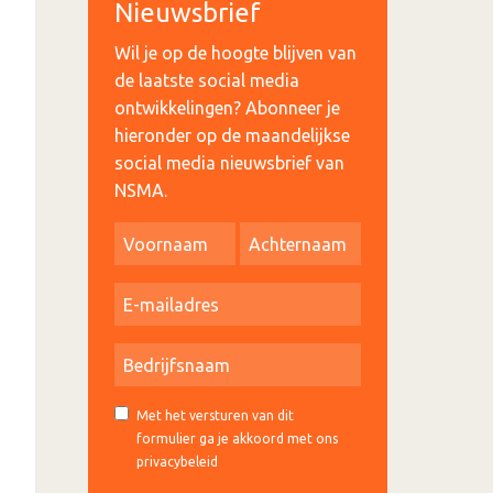
Nieuwsbrief
Wil je op de hoogte blijven van
de laatste social media
ontwikkelingen? Abonneer je
hieronder op de maandelijkse
social media nieuwsbrief van
NSMA.
Met het versturen van dit
formulier ga je akkoord met ons
privacybeleid