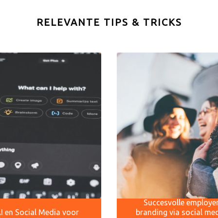
RELEVANTE TIPS & TRICKS
Succesvolle employe
I en Social Media voor
branding via social me