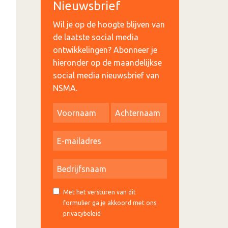
Nieuwsbrief
Wil je op de hoogte blijven van
de laatste social media
ontwikkelingen? Abonneer je
hieronder op de maandelijkse
social media nieuwsbrief van
NSMA.
Met het versturen van dit
formulier ga je akkoord met ons
privacybeleid