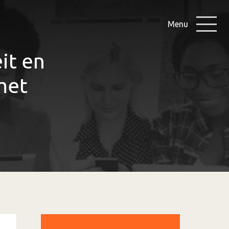
Menu
it en
met