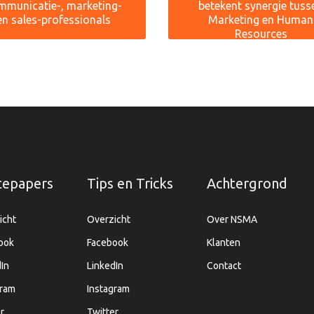
mmunicatie-, marketing-
betekent synergie tuss
en sales-professionals
Marketing en Human
Resources
tepapers
Tips en Tricks
Achtergrond
icht
Overzicht
Over NSMA
ook
Facebook
Klanten
In
LinkedIn
Contact
gram
Instagram
r
Twitter