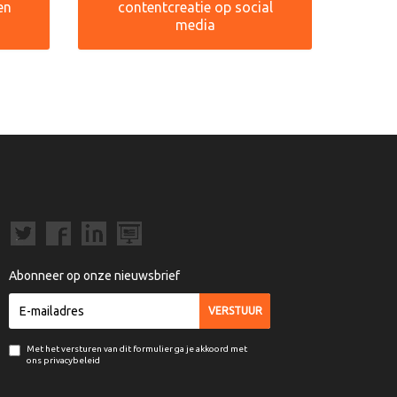
en
contentcreatie op social
media
Abonneer op onze nieuwsbrief
Met het versturen van dit formulier ga je akkoord met
ons privacybeleid