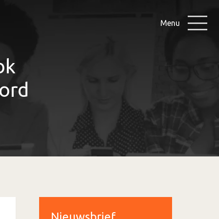
Menu
ok
oord
Nieuwsbrief