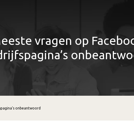
eeste vragen op Facebo
rijfspagina’s onbeantw
fspagina’s onbeantwoord