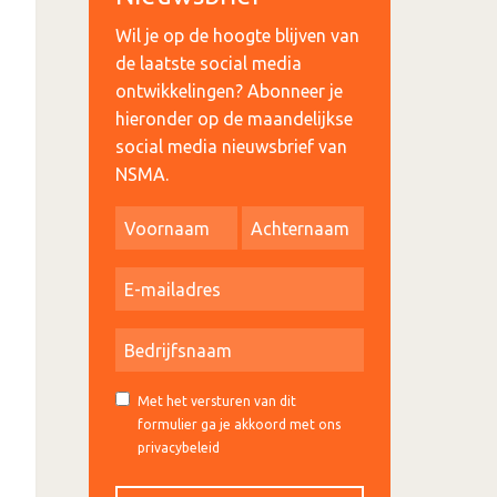
Wil je op de hoogte blijven van
de laatste social media
ontwikkelingen? Abonneer je
hieronder op de maandelijkse
social media nieuwsbrief van
NSMA.
Met het versturen van dit
formulier ga je akkoord met ons
privacybeleid