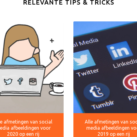
RELEVANTE TIPS & TRICKS
le afmetingen van social
Alle afmetingen van soc
edia afbeeldingen voor
media afbeeldingen vo
2020 op een rij
2019 op een rij