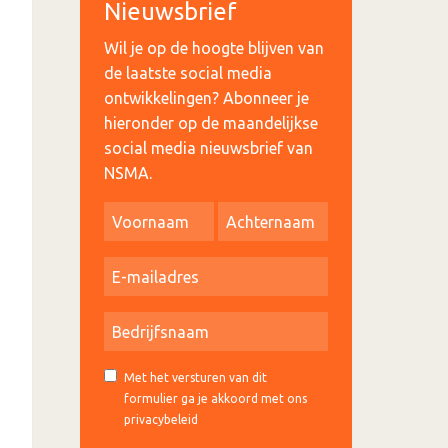
Nieuwsbrief
Wil je op de hoogte blijven van
de laatste social media
ontwikkelingen? Abonneer je
hieronder op de maandelijkse
social media nieuwsbrief van
NSMA.
Met het versturen van dit
formulier ga je akkoord met ons
privacybeleid