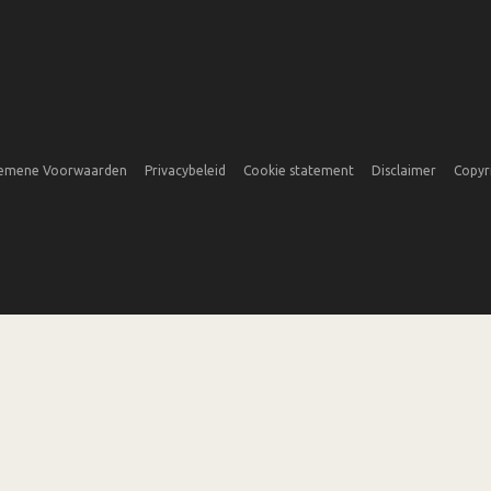
emene Voorwaarden
Privacybeleid
Cookie statement
Disclaimer
Copyr