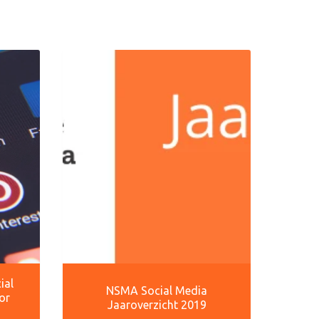
ial
NSMA Social Media
or
Jaaroverzicht 2019