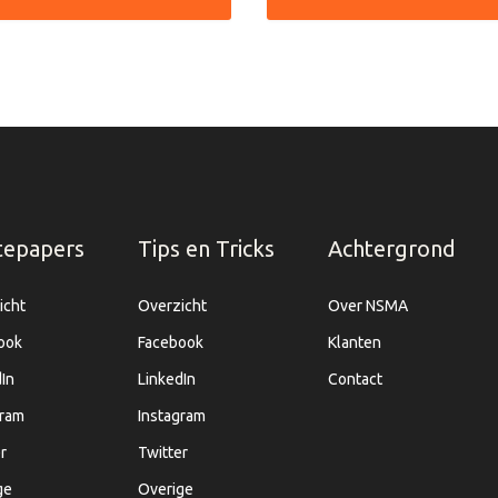
tepapers
Tips en Tricks
Achtergrond
icht
Overzicht
Over NSMA
ook
Facebook
Klanten
In
LinkedIn
Contact
gram
Instagram
r
Twitter
ge
Overige