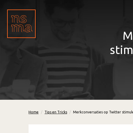
M
stim
Home
Tips en Tricks
Merkconversaties op Twitter stimul