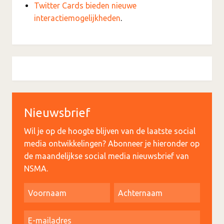
Twitter Cards bieden nieuwe
interactiemogelijkheden
.
Nieuwsbrief
Wil je op de hoogte blijven van de laatste social
media ontwikkelingen? Abonneer je hieronder op
de maandelijkse social media nieuwsbrief van
NSMA.