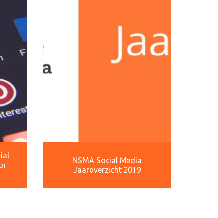
ial
NSMA Social Media
or
Jaaroverzicht 2019