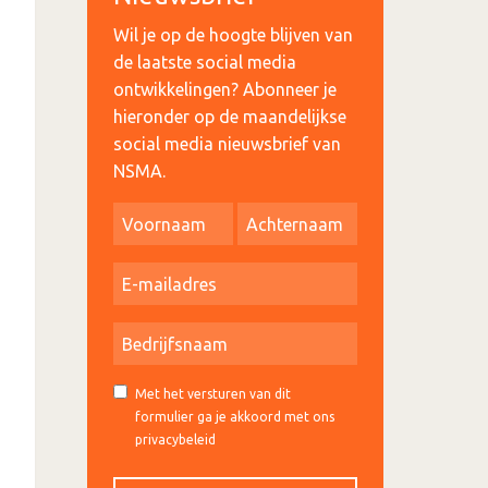
Wil je op de hoogte blijven van
de laatste social media
ontwikkelingen? Abonneer je
hieronder op de maandelijkse
social media nieuwsbrief van
NSMA.
Met het versturen van dit
formulier ga je akkoord met ons
privacybeleid