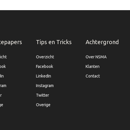
tepapers
Tips en Tricks
Achtergrond
icht
Overzicht
Over NSMA
ook
Facebook
Klanten
In
LinkedIn
Contact
gram
Instagram
r
Twitter
ge
Overige