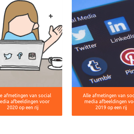
le afmetingen van social
Alle afmetingen van soc
edia afbeeldingen voor
media afbeeldingen vo
2020 op een rij
2019 op een rij