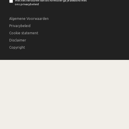
Met het versturen van dit formulier ga je akkoord met
ons privacybeleid
Algemene Voorwaarden
Privacybeleid
Cookie statement
Disclaimer
Copyright