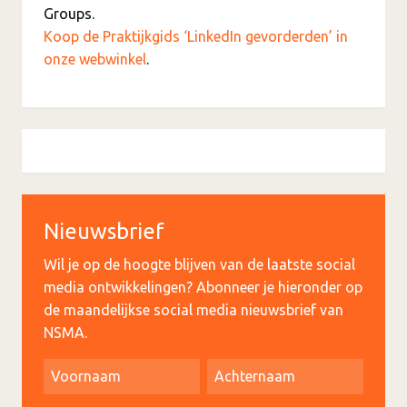
Groups.
Koop de Praktijkgids ‘LinkedIn gevorderden’ in
onze webwinkel
.
Nieuwsbrief
Wil je op de hoogte blijven van de laatste social
media ontwikkelingen? Abonneer je hieronder op
de maandelijkse social media nieuwsbrief van
NSMA.