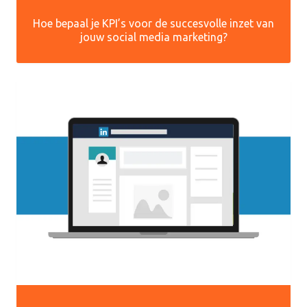
Hoe bepaal je KPI’s voor de succesvolle inzet van
jouw social media marketing?