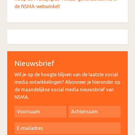
de NSMA-webwinkel!
Nieuwsbrief
Wil je op de hoogte blijven van de laatste social
media ontwikkelingen? Abonneer je hieronder op
de maandelijkse social media nieuwsbrief van
NSMA.