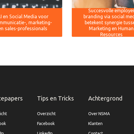
Succesvolle employe
I en Social Media voor
branding via social me
mmunicatie-, marketing-
betekent synergie tuss
en sales-professionals
Marketing en Human
Resources
tepapers
Tips en Tricks
Achtergrond
icht
Overzicht
Over NSMA
ook
Facebook
Klanten
In
LinkedIn
Contact