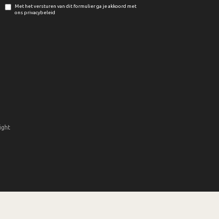
Met het versturen van dit formulier ga je akkoord met
ons privacybeleid
ight