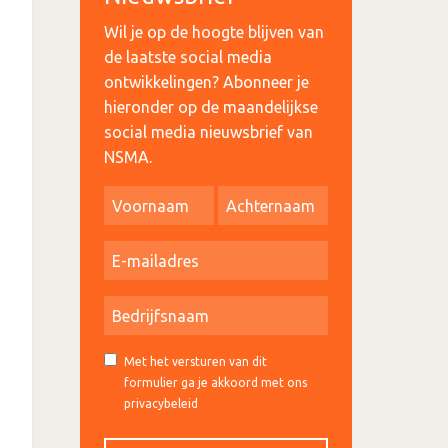
Wil je op de hoogte blijven van
de laatste social media
ontwikkelingen? Abonneer je
hieronder op de maandelijkse
social media nieuwsbrief van
NSMA.
Met het versturen van dit
formulier ga je akkoord met ons
privacybeleid