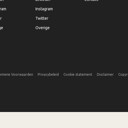
gram
Instagram
r
Twitter
ge
Overige
emene Voorwaarden
Privacybeleid
Cookie statement
Disclaimer
Copyr