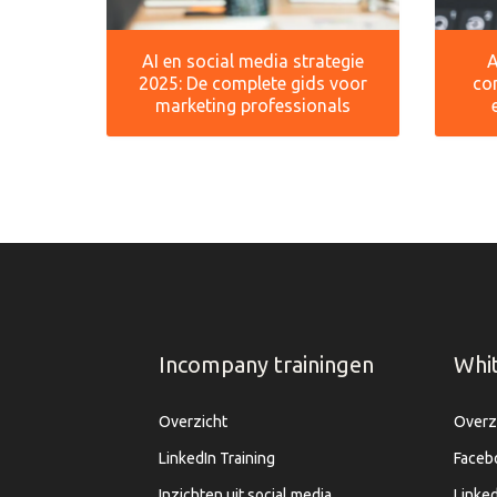
AI en social media strategie
A
2025: De complete gids voor
co
marketing professionals
Incompany trainingen
Whi
Overzicht
Overz
LinkedIn Training
Faceb
Inzichten uit social media
Linked