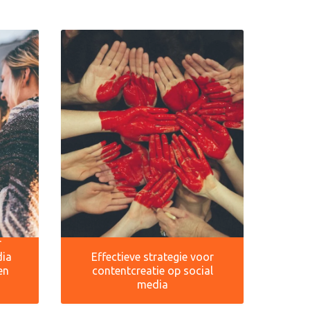
r
dia
Effectieve strategie voor
en
contentcreatie op social
media