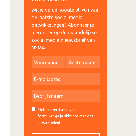
Wil je op de hoogte blijven van
de laatste social media
ontwikkelingen? Abonneer je
hieronder op de maandelijkse
social media nieuwsbrief van
NSMA.
Met het versturen van dit
formulier ga je akkoord met ons
privacybeleid