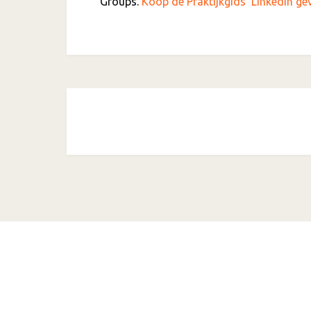
Groups.
Koop de Praktijkgids ‘LinkedIn g