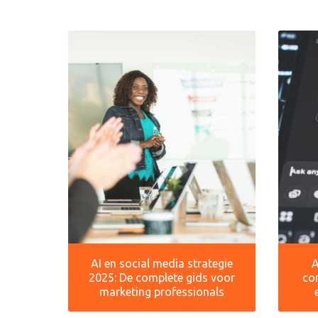
AI en social media strategie
A
2025: De complete gids voor
co
marketing professionals