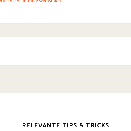
evorderden’ in onze webwinkel
.
RELEVANTE TIPS & TRICKS